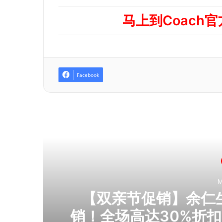
马上到Coach
Facebook
R
M
人吃
【双亲节促销】余仁生E
销！全场高达30%折扣