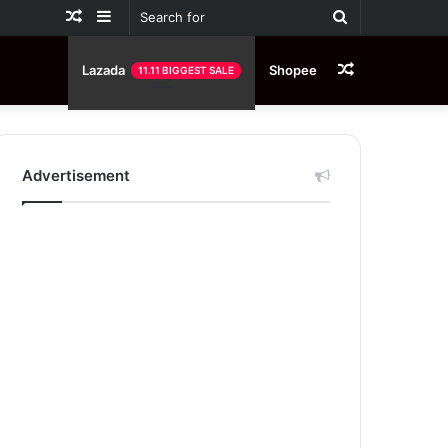
Random
Sidebar
Search
Article
for
Random
Lazada
Shopee
11.11 BIGGEST SALE
Article
Advertisement