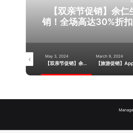
M
人吃
【双亲节促销】余仁生E
销！全场高达30%折扣
+PWP超值加购券！
在日常，送余仁
ne 29, 2024
May 3, 2024
March 9, 2024
【香港旅游攻略】最经典的最难忘！ 跟着在地人吃喝玩乐！
【双亲节促销】余仁生Eu Yan Sang感恩季大促销！全场高达30%折扣+买满RM100送RM5现金券+PWP超值加购券！会员累积双倍积分！感恩季·爱在日常，送余仁生健康礼给父母吧！
Manage