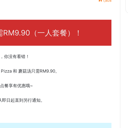
1,808
只需RM9.90（一人套餐）！
！是的，你没有看错！
 Pizza 和 蘑菇汤只需RM9.90。
现场点餐享有优惠哦~
期从即日起直到另行通知。