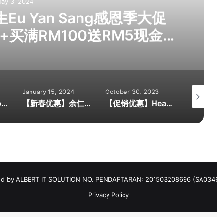
ay 3, 2024
u Yan Sang感恩季大促
+买满RM100送RM5现金券
会员累积双倍积分！感恩季·爱
生健康礼给父母吧！
January 15, 2024
October 30, 2023
October 
【旅游促销】Apple Vacations超值旅游配套! 每对折扣高达RM4,000！北海道包机买10送1！位子有限！
【新春优惠】余仁生Eu Yan Sang 2024年新年大促销！送礼首选推荐全在这里！带一份余仁生，一份感恩的心，祥龍獻瑞 幸福年！
【促销优惠】Health Lane Family Pharmacy 连续4天惊喜促销！缓解关节疼痛与不适的好物推荐！买一送一/第二样@RM1等你抢购！全马180多家分行都享有优惠！[Date:2 ~ 5 NOV 2023]
d by ALBERT IT SOLUTION NO. PENDAFTARAN: 201503208696 (SA034
Privacy Policy