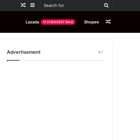
Random
Sidebar
Search
Article
for
Random
Lazada
Shopee
11.11 BIGGEST SALE
Article
Advertisement