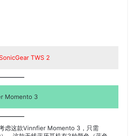
nicGear TWS 2
er Momento 3
款Vinnfier Momento 3，只需