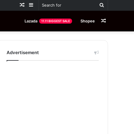
Random
Sidebar
Search
Article
for
Random
Lazada
Shopee
11.11 BIGGEST SALE
Article
Advertisement