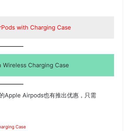
ods with Charging Case
h Wireless Charging Case
se的Apple Airpods也有推出优惠，只需
arging Case