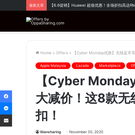
【6.6促销】Huawei 超值优惠！全场折扣高达
最新文章
Home
>
Offers
>
【Cyber Monday优惠】无线
Apple Malaysia
Lazada
Marketplace
Of
【Cyber Mon
Facebook
大减价！这8款无
Messenger
扣！
Share via Email
liliansharing
November 30, 2020