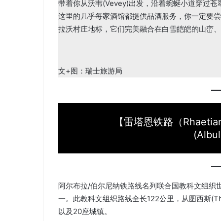
带着你从沃韦(Vevey)出发，沿着蜿蜒小道穿过苍翠茂
这里的几乎每家酒馆都提供品酒服务，你一定要尝
拉沃村庄地标，它们完美融合在白雪皑皑的山峦、
文+图：瑞士旅游局
【雷塔恩铁路（Rhaetia
(Albu
阿尔布拉/伯尔尼纳铁路线名列联合国教科文组织
一。此教科文组织路线全长122公里，从图西斯(Thus
以及20座城镇。