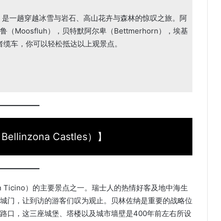
，是一趟穿越冰雪与岩石、高山花卉与森林的惊叹之旅。阿
oosfluh），贝特默阿尔卑（Bettmerhorn），埃基
车或者缆车，你可以轻松抵达以上观景点。
linzona Castles）】
 Ticino）的主要景点之一。瑞士人的热情好客及地中海生
城门，让到访的游客们叹为观止。贝林佐纳是重要的战略位
路口，这三座城堡、塔楼以及城市墙壁是400年前左右所设