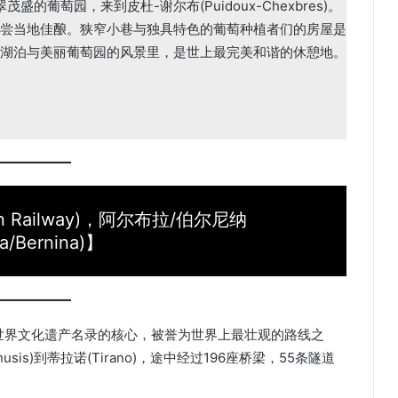
盛的葡萄园，来到皮杜-谢尔布(Puidoux-Chexbres)。
尝当地佳酿。狭窄小巷与独具特色的葡萄种植者们的房屋是
湖泊与美丽葡萄园的风景里，是世上最完美和谐的休憩地。
n Railway)，阿尔布拉/伯尔尼纳
la/Bernina)】
世界文化遗产名录的核心，被誉为世界上最壮观的路线之
is)到蒂拉诺(Tirano)，途中经过196座桥梁，55条隧道