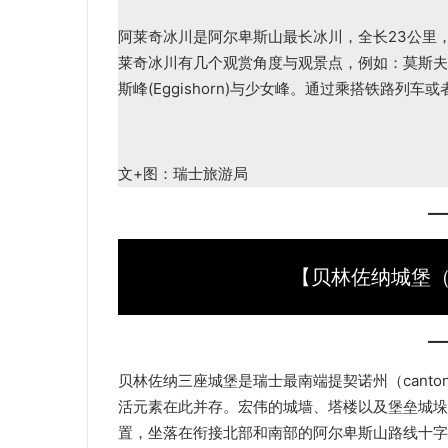
阿莱奇冰川是阿尔卑斯山最长冰川，全长23公里
莱奇冰川有几个观赏角度与观景点，例如：莫斯夫鲁（M
斯峰(Eggishorn)与少女峰。通过乘搭铁路列
文+图：瑞士旅游局
【贝林佐纳城堡（Bel
贝林佐纳三座城堡是瑞士最南端提契诺州（canton
活元素在此并存。宏伟的城墙、塔楼以及堡垒城垛
置，坐落在衔接北部和南部的阿尔卑斯山路线十字