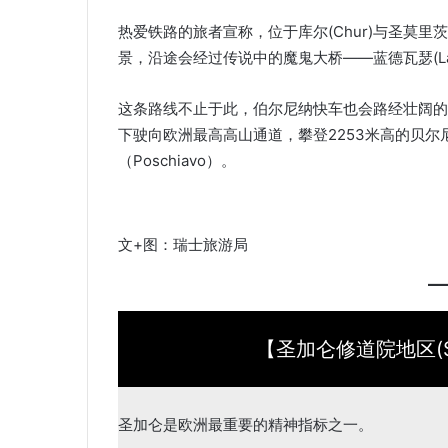
热爱铁路的旅者宣称，位于库尔(Chur)与圣莫里茨(St
景，沿途会经过传说中的魔鬼大桥——蓝德瓦瑟(Lan
这条路线不止于此，伯尔尼纳快车也会路经壮阔的莫特拉奇冰
下驶向欧洲最高高山通道，攀登2253米高的贝尔尼
（Poschiavo）。
文+图：瑞士旅游局
【圣加仑修道院地区(St. Ga
圣加仑是欧洲最重要的精神指标之一。