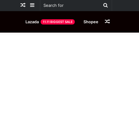
Random
Sidebar
Search
Article
for
Random
Lazada
Shopee
11.11 BIGGEST SALE
Article