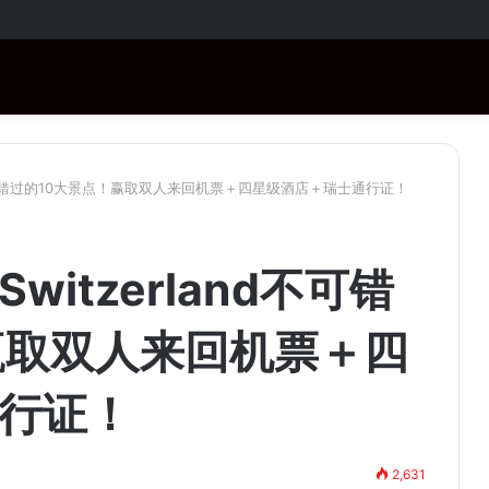
RM1,000！购买指定商品还有免费赠品！
d不可错过的10大景点！赢取双人来回机票＋四星级酒店＋瑞士通行证！
itzerland不可错
赢取双人来回机票＋四
行证！
2,631