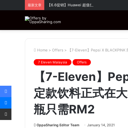
【6.6促销】Huawei 超值优惠！全场折扣高达
最新文章
Home
>
Offers
>
【7-Eleven】Pepsi X BLACK
7 Eleven Malaysia
Offers
【7-Eleven】Pep
Facebook
定款饮料正式在大马
Messenger
瓶只需RM2
Share via Email
OppaSharing Editor Team
January 14, 2021