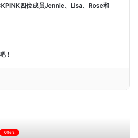
NK四位成员Jennie、Lisa、Rose和
购吧！
ead Next
Offers