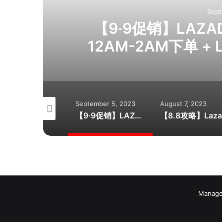
Sept
牌
【9·9促销】LAZ
12AM-2AM下单 + L
G
ptember 7, 2023
September 5, 2023
August 7, 2023
【9.9攻略】Lazada促销这样买更划算 · 各大品牌大促销 · 每满RM90扣RM9 · 银行优惠券
【9·9促销】LAZADA美妆护肤优惠大合集 · 12AM-2AM下单 + LAZADA BONUS + FREE GIFTS*
Manage