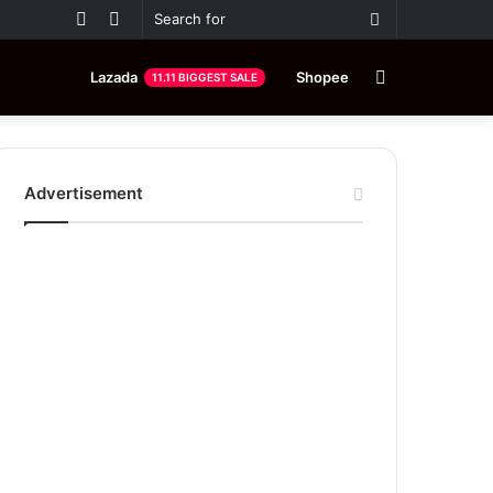
Random
Sidebar
Search
Article
for
Random
Lazada
Shopee
11.11 BIGGEST SALE
Article
Advertisement