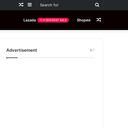
Random
Sidebar
Search
Article
for
Random
Lazada
Shopee
11.11 BIGGEST SALE
Article
Advertisement