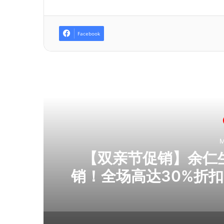
Facebook
R
M
人吃
【双亲节促销】余仁生E
销！全场高达30%折扣
+PWP超值加购券！
在日常，送余仁