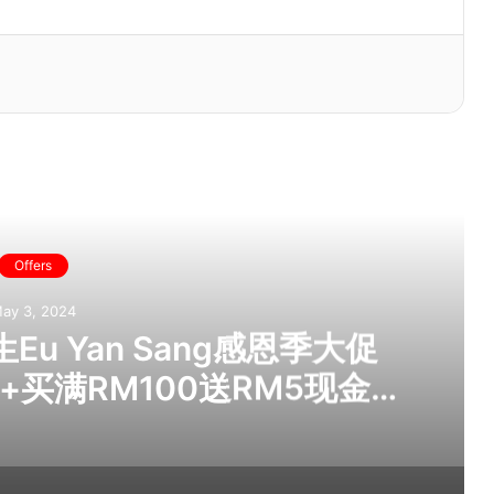
ead Next
Offers
ay 3, 2024
u Yan Sang感恩季大促
+买满RM100送RM5现金券
会员累积双倍积分！感恩季·爱
生健康礼给父母吧！