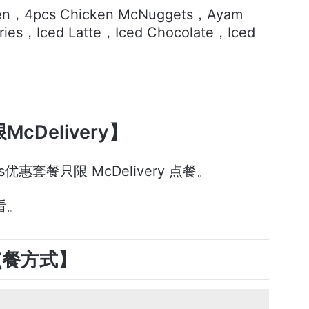
，4pcs Chicken McNuggets，Ayam
ies，Iced Latte，Iced Chocolate，Iced
cDelivery】
ls优惠套餐只限 McDelivery 点餐。
看。
点餐方式】