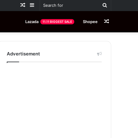
Random
Sidebar
Search
Article
for
Random
Lazada
Shopee
11.11 BIGGEST SALE
Article
Advertisement