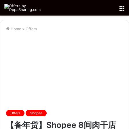
M
Home
>
Offers
Offers
Shopee
【备年货】Shopee 8间肉干店