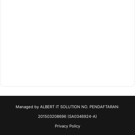
Managed by ALBERT IT SOLUTION NO. PENDAFTARAN:
201503208696 (SA0346924-A)
Privacy Policy