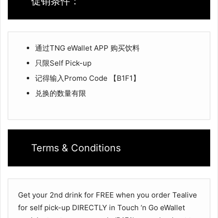
促销条件：
通过TNG eWallet APP 购买饮料
只限Self Pick-up
记得输入Promo Code 【B1F1】
兑换的数量有限
Terms & Conditions
Get your 2nd drink for FREE when you order Tealive
for self pick-up DIRECTLY in Touch ‘n Go eWallet