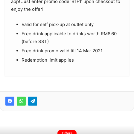
app! Just enter promo code ‘B1F1’ upon checkout to
enjoy the offer!
Valid for self pick-up at outlet only
Free drink applicable to drinks worth RM6.60
(before SST)
Free drink promo valid till 14 Mar 2021
Redemption limit applies
Offers