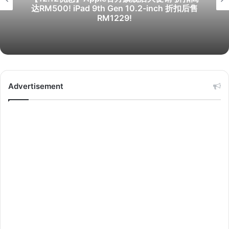
达RM500! iPad 9th Gen 10.2-inch 折扣后售
RM1229!
Advertisement