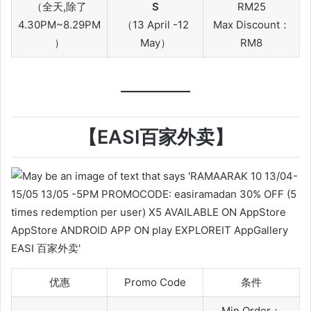
（全天,除了
S
RM25
4.30PM~8.29PM
（13 April -12
Max Discount：
）
May）
RM8
【EASI百家外卖】
优惠
Promo Code
条件
Min Order：