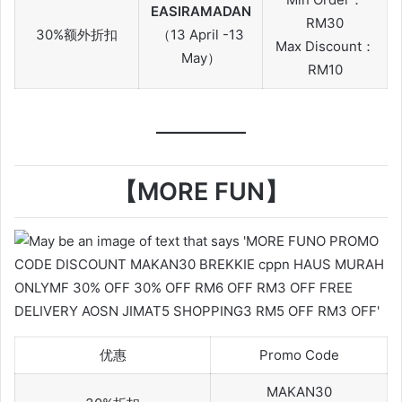
EASIRAMADAN
RM30
30%额外折扣
（13 April -13
Max Discount：
May）
RM10
【MORE FUN】
优惠
Promo Code
MAKAN30