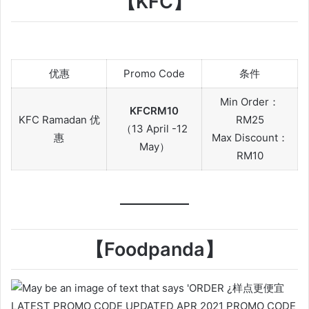
【KFC】
优惠
Promo Code
条件
Min Order：
KFCRM10
KFC Ramadan 优
RM25
（13 April -12
惠
Max Discount：
May）
RM10
【Foodpanda】