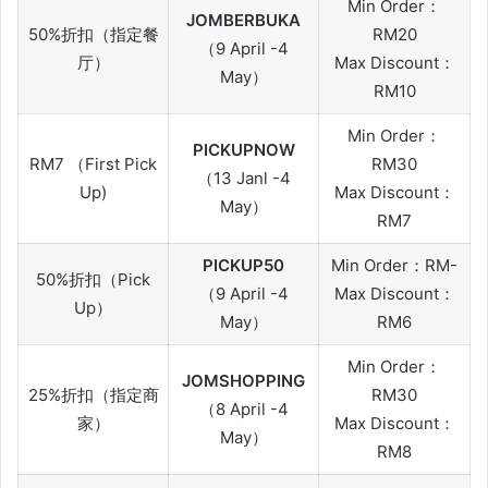
Min Order：
JOMBERBUKA
50%折扣（指定餐
RM20
（9 April -4
厅）
Max Discount：
May）
RM10
Min Order：
PICKUPNOW
RM7 （First Pick
RM30
（13 Janl -4
Up)
Max Discount：
May）
RM7
PICKUP50
Min Order：RM-
50%折扣（Pick
（9 April -4
Max Discount：
Up）
May）
RM6
Min Order：
JOMSHOPPING
25%折扣（指定商
RM30
（8 April -4
家）
Max Discount：
May）
RM8