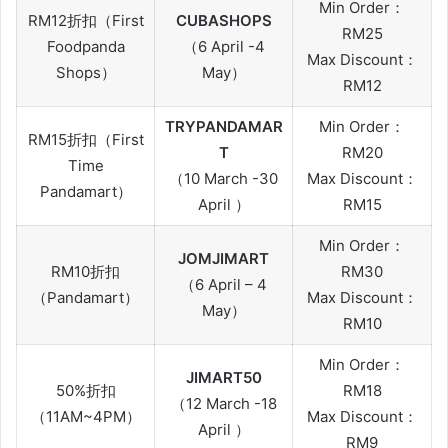
Min Order：
RM12折扣（First
CUBASHOPS
RM25
Foodpanda
（6 April -4
Max Discount：
Shops）
May）
RM12
TRYPANDAMAR
Min Order：
RM15折扣（First
T
RM20
Time
（10 March -30
Max Discount：
Pandamart）
April ）
RM15
Min Order：
JOMJIMART
RM10折扣
RM30
（6 April – 4
（Pandamart）
Max Discount：
May）
RM10
Min Order：
JIMART50
50%折扣
RM18
（12 March -18
（11AM~4PM）
Max Discount：
April ）
RM9