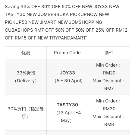
优惠
Promo Code
条件
Min Order：
33%折扣
JOY33
RM20
（Delivery）
（5 – 30 April)
Max Discount：
RM7
Min Order：
TASTY30
30%折扣（指定餐
RM30
（13 April -4
厅）
Max Discount：
May）
RM8