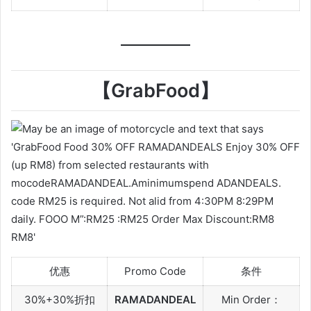
【GrabFood】
优惠
Promo Code
条件
30%+30%折扣
RAMADANDEAL
Min Order：