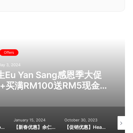
ead Next
Offers
ay 3, 2024
u Yan Sang感恩季大促
+买满RM100送RM5现金券
会员累积双倍积分！感恩季·爱
生健康礼给父母吧！
January 15, 2024
October 30, 2023
October 
【旅游促销】Apple Vacations超值旅游配套! 每对折扣高达RM4,000！北海道包机买10送1！位子有限！
【新春优惠】余仁生Eu Yan Sang 2024年新年大促销！送礼首选推荐全在这里！带一份余仁生，一份感恩的心，祥龍獻瑞 幸福年！
【促销优惠】Health Lane Family Pharmacy 连续4天惊喜促销！缓解关节疼痛与不适的好物推荐！买一送一/第二样@RM1等你抢购！全马180多家分行都享有优惠！[Date:2 ~ 5 NOV 2023]