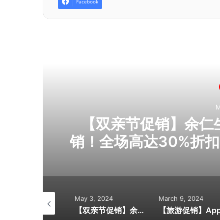
Facebook
R
M
人吃
【双亲节促销】余仁生E
销！全场高达30%折扣
+PWP超值加购券！
在日常，送余仁
ne 29, 2024
May 3, 2024
March 9, 2024
【香港旅游攻略】最经典的最难忘！ 跟着在地人吃喝玩乐！
【双亲节促销】余仁生Eu Yan Sang感恩季大促销！全场高达30%折扣+买满RM100送RM5现金券+PWP超值加购券！会员累积双倍积分！感恩季·爱在日常，送余仁生健康礼给父母吧！