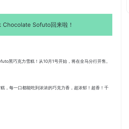
 Chocolate Sofuto回来啦！
colate Sofuto黑巧克力雪糕！从10月1号开始，将在全马分行开售。
o雪糕，每一口都能吃到浓浓的巧克力香，超浓郁！超香！千