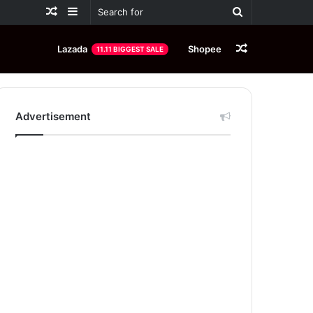
Random
Sidebar
Search
Article
for
Random
Lazada
Shopee
11.11 BIGGEST SALE
Article
Advertisement