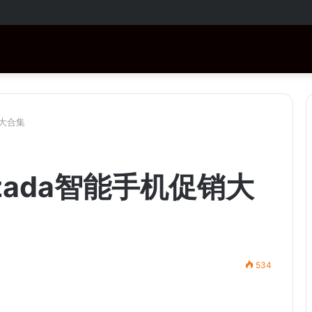
RM1,000！购买指定商品还有免费赠品！
销大合集
azada智能手机促销大
534