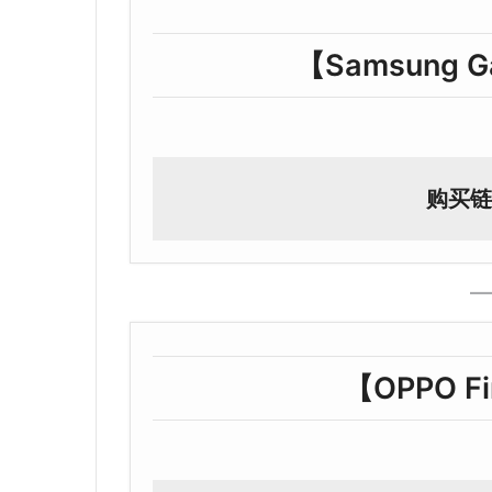
【Samsung Ga
购买链
【OPPO Fi