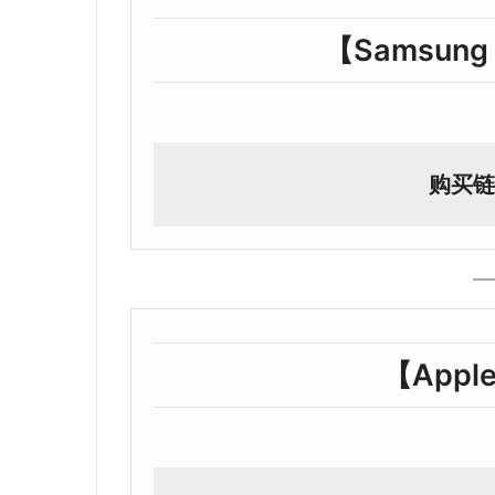
【Samsung G
购买链
【Apple