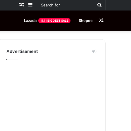
Random
Sidebar
Search
Article
for
Random
Lazada
Shopee
11.11 BIGGEST SALE
Article
Advertisement