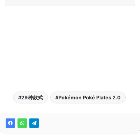
29种款式
Pokémon Poké Plates 2.0