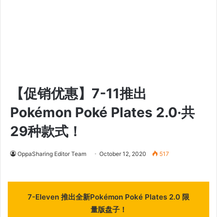
【促销优惠】7-11推出
Pokémon Poké Plates 2.0·共
29种款式！
OppaSharing Editor Team
October 12, 2020
517
7-Eleven 推出全新Pokémon Poké Plates 2.0 限
量版盘子！