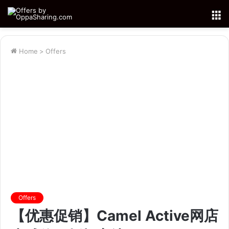
M
Home
>
Offers
Offers
【优惠促销】Camel Active网店