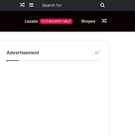
Random
Sidebar
Search
Article
for
Random
Lazada
Shopee
11.11 BIGGEST SALE
Article
Advertisement