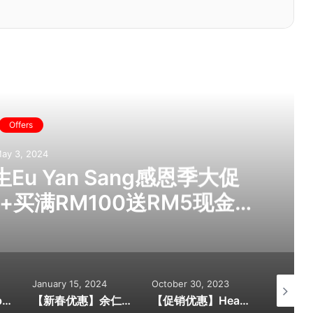
ead Next
Offers
ay 3, 2024
u Yan Sang感恩季大促
+买满RM100送RM5现金券
会员累积双倍积分！感恩季·爱
生健康礼给父母吧！
January 15, 2024
October 30, 2023
October 
【旅游促销】Apple Vacations超值旅游配套! 每对折扣高达RM4,000！北海道包机买10送1！位子有限！
【新春优惠】余仁生Eu Yan Sang 2024年新年大促销！送礼首选推荐全在这里！带一份余仁生，一份感恩的心，祥龍獻瑞 幸福年！
【促销优惠】Health Lane Family Pharmacy 连续4天惊喜促销！缓解关节疼痛与不适的好物推荐！买一送一/第二样@RM1等你抢购！全马180多家分行都享有优惠！[Date:2 ~ 5 NOV 2023]