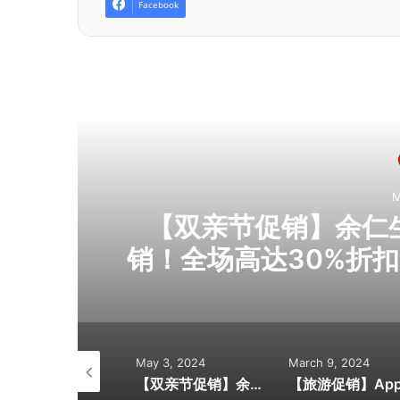
Facebook
R
M
人吃
【双亲节促销】余仁生E
销！全场高达30%折扣
+PWP超值加购券！
在日常，送余仁
ne 29, 2024
May 3, 2024
March 9, 2024
【香港旅游攻略】最经典的最难忘！ 跟着在地人吃喝玩乐！
【双亲节促销】余仁生Eu Yan Sang感恩季大促销！全场高达30%折扣+买满RM100送RM5现金券+PWP超值加购券！会员累积双倍积分！感恩季·爱在日常，送余仁生健康礼给父母吧！