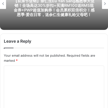
【双亲节促销】余仁生Eu Yan Sang感恩季大促
销！全场高达30%折扣+买满RM100送RM5现
金券+PWP超值加购券！会员累积双倍积分！感
恩季·爱在日常，送余仁生健康礼给父母吧！
Leave a Reply
Your email address will not be published.
Required fields are
marked
*
C
o
m
m
e
n