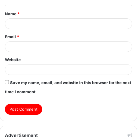
t
Name
*
*
Email
*
Website
Save my name, email, and website in this browser for the next
time I comment.
Advertisement