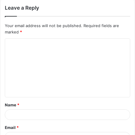
Leave a Reply
Your email address will not be published.
Required fields are
marked
*
C
o
m
m
e
n
t
Name
*
*
Email
*