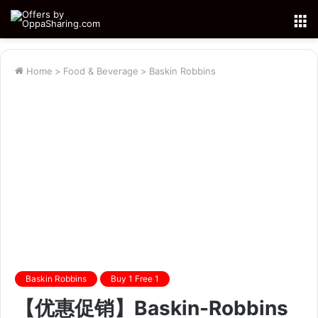
M
Home
>
Food & Beverage
>
Baskin Robbins
Baskin Robbins
Buy 1 Free 1
【优惠促销】Baskin-Robbins